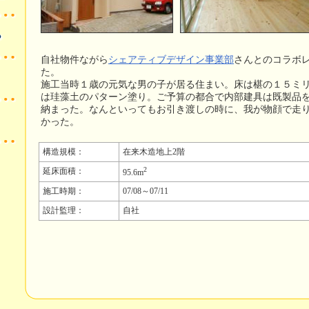
自社物件ながら
シェアティブデザイン事業部
さんとのコラボ
た。
施工当時１歳の元気な男の子が居る住まい。床は椹の１５ミ
は珪藻土のパターン塗り。ご予算の都合で内部建具は既製品
納まった。なんといってもお引き渡しの時に、我が物顔で走
かった。
構造規模：
在来木造地上2階
2
延床面積：
95.6m
施工時期：
07/08～07/11
設計監理：
自社